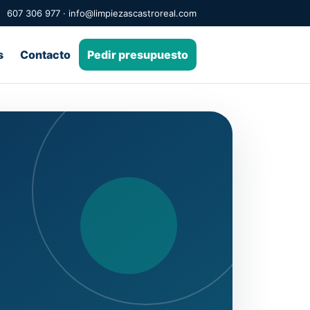
607 306 977
·
info@limpiezascastroreal.com
s
Contacto
Pedir presupuesto