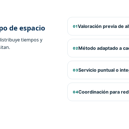
po de espacio
Valoración previa de al
01
distribuye tiempos y
itan.
Método adaptado a cad
02
Servicio puntual o in
03
Coordinación para red
04