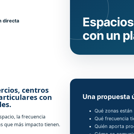
Espacios
 directa
con un pl
rcios, centros
articulares con
Una propuesta ú
les.
Qué zonas están 
pacio, la frecuencia
Qué frecuencia t
eas que más impacto tienen.
Quién aporta pr